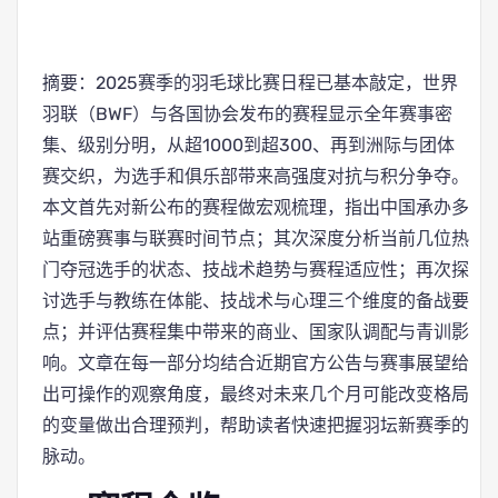
摘要：2025赛季的羽毛球比赛日程已基本敲定，世界
羽联（BWF）与各国协会发布的赛程显示全年赛事密
集、级别分明，从超1000到超300、再到洲际与团体
赛交织，为选手和俱乐部带来高强度对抗与积分争夺。
本文首先对新公布的赛程做宏观梳理，指出中国承办多
站重磅赛事与联赛时间节点；其次深度分析当前几位热
门夺冠选手的状态、技战术趋势与赛程适应性；再次探
讨选手与教练在体能、技战术与心理三个维度的备战要
点；并评估赛程集中带来的商业、国家队调配与青训影
响。文章在每一部分均结合近期官方公告与赛事展望给
出可操作的观察角度，最终对未来几个月可能改变格局
的变量做出合理预判，帮助读者快速把握羽坛新赛季的
脉动。