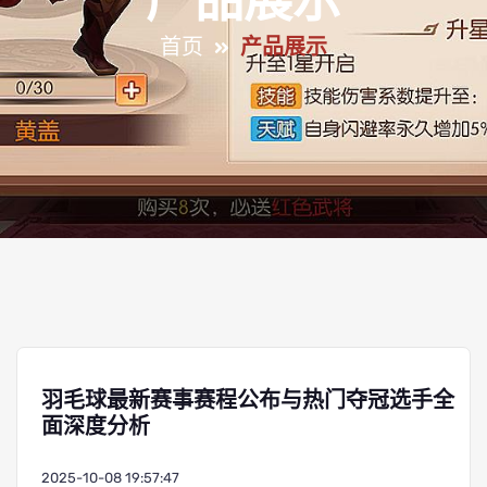
产品展示
首页
产品展示
羽毛球最新赛事赛程公布与热门夺冠选手全
面深度分析
2025-10-08 19:57:47