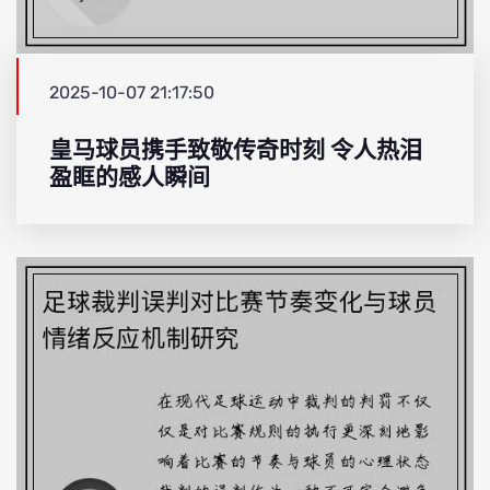
2025-10-07 21:17:50
皇马球员携手致敬传奇时刻 令人热泪
盈眶的感人瞬间