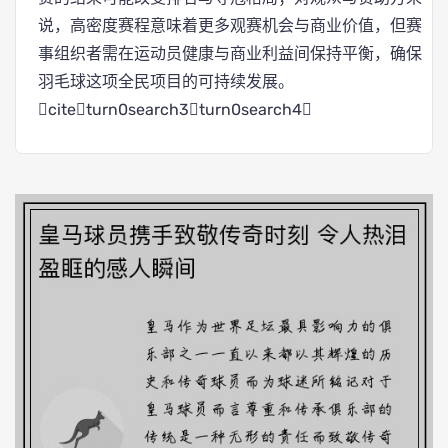
说，高密度赛程意味着更多观赛机会与商业价值，但赛
事组织者需在运动员健康与商业利益间保持平衡，确保
羽毛球这项全民项目的可持续发展。
citeturn0search3turn0search4