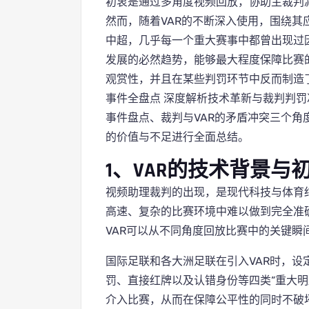
初衷是通过多角度视频回放，协助主裁判
然而，随着VAR的不断深入使用，围绕
中超，几乎每一个重大赛事中都曾出现过因
发展的必然趋势，能够最大程度保障比赛
观赏性，并且在某些判罚环节中反而制造了
事件全盘点 深度解析技术革新与裁判判罚
事件盘点、裁判与VAR的矛盾冲突三个角
的价值与不足进行全面总结。
1、VAR的技术背景与
视频助理裁判的出现，是现代科技与体育
高速、复杂的比赛环境中难以做到完全准
VAR可以从不同角度回放比赛中的关键瞬
国际足联和各大洲足联在引入VAR时，
罚、直接红牌以及认错身份等四类“重大明
介入比赛，从而在保障公平性的同时不破