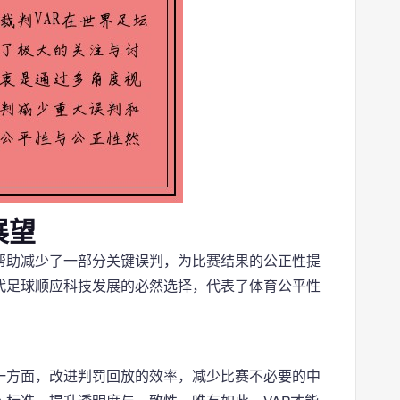
展望
它帮助减少了一部分关键误判，为比赛结果的公正性提
现代足球顺应科技发展的必然选择，代表了体育公平性
。一方面，改进判罚回放的效率，减少比赛不必要的中