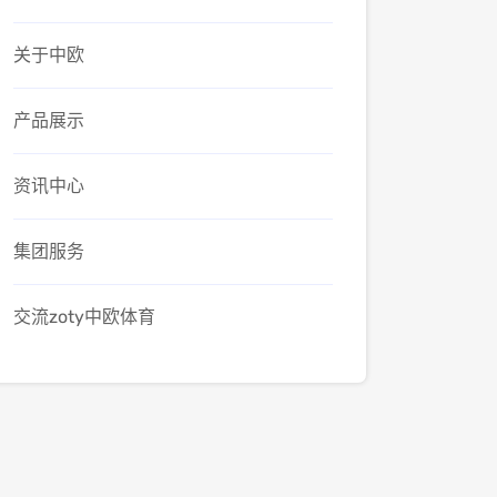
关于中欧
产品展示
资讯中心
集团服务
交流zoty中欧体育