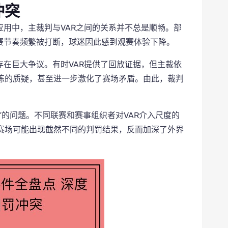
冲突
应用中，主裁判与VAR之间的关系并不总是顺畅。部
比赛节奏频繁被打断，球迷因此感到观赛体验下降。
存在巨大争议。有时VAR提供了回放证据，但主裁依
练的质疑，甚至进一步激化了赛场矛盾。由此，裁判
”的问题。不同联赛和赛事组织者对VAR介入尺度的
赛场可能出现截然不同的判罚结果，反而加深了外界