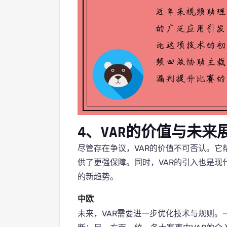
4、VAR的价值与未来
尽管存在争议，VAR的价值不可否认。
供了更强保障。同时，VAR的引入也是
的新趋势。
中欧
未来，VAR需要进一步优化技术与规则