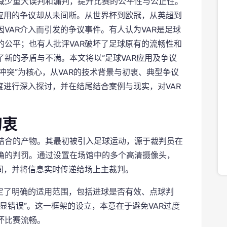
减少重大误判和漏判，提升比赛的公平性与公正性。
其应用的争议却从未间断。从世界杯到欧冠，从英超到
VAR介入而引发的争议事件。有人认为VAR是足球
的公平；也有人批评VAR破坏了足球原有的流畅性和
新的矛盾与不满。本文将以“足球VAR应用及争议
冲突”为核心，从VAR的技术背景与初衷、典型争议
度进行深入探讨，并在结尾结合案例与现实，对VAR
初衷
结合的产物。其最初被引入足球运动，源于裁判员在
确的判罚。通过设置在场馆中的多个高清摄像头，
间，并将信息实时传递给场上主裁判。
设定了明确的适用范围，包括进球是否有效、点球判
显错误”。这一框架的设立，本意在于避免VAR过度
坏比赛流畅。