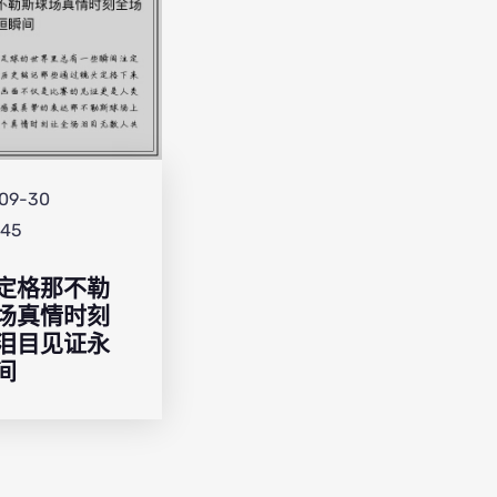
09-30
:45
定格那不勒
场真情时刻
泪目见证永
间