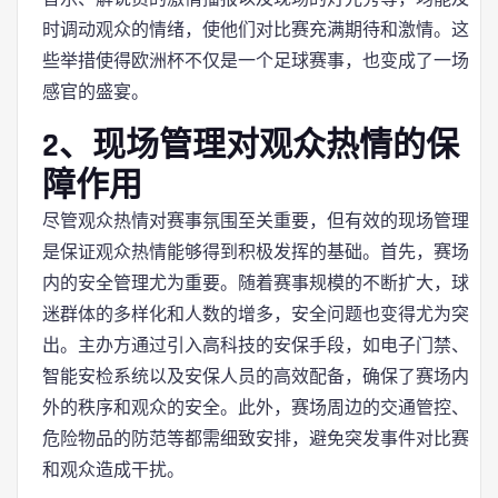
时调动观众的情绪，使他们对比赛充满期待和激情。这
些举措使得欧洲杯不仅是一个足球赛事，也变成了一场
感官的盛宴。
2、现场管理对观众热情的保
障作用
尽管观众热情对赛事氛围至关重要，但有效的现场管理
是保证观众热情能够得到积极发挥的基础。首先，赛场
内的安全管理尤为重要。随着赛事规模的不断扩大，球
迷群体的多样化和人数的增多，安全问题也变得尤为突
出。主办方通过引入高科技的安保手段，如电子门禁、
智能安检系统以及安保人员的高效配备，确保了赛场内
外的秩序和观众的安全。此外，赛场周边的交通管控、
危险物品的防范等都需细致安排，避免突发事件对比赛
和观众造成干扰。