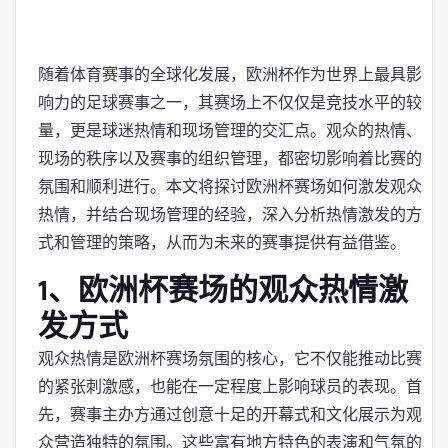
随着体育赛事的全球化发展，欧洲杯作为世界上最具影
响力的足球赛事之一，其赛场上不仅仅是竞技水平的较
量，更是球迷热情和现场管理的交汇点。观众的热情、
现场的秩序以及赛事的组织管理，都密切影响着比赛的
氛围和顺利进行。本文将探讨欧洲杯赛场如何激发观众
热情，并结合现场管理的经验，深入分析热情激发的方
式和管理的策略，从而为未来的赛事提供有益借鉴。
1、欧洲杯赛场的观众热情激
发方式
观众热情是欧洲杯赛场氛围的核心，它不仅能推动比赛
的紧张刺激感，也能在一定程度上影响球员的表现。首
先，赛事主办方通过创意十足的开幕式和文化展示为观
众营造独特的氛围。这些富有地方特色的表演和气氛的