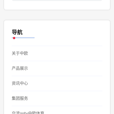
导航
关于中欧
产品展示
资讯中心
集团服务
交流zoty中欧体育