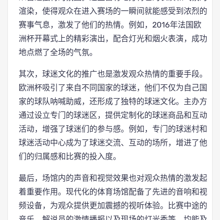
渲染，使得观众在进入赛场的一瞬间就能感受到浓烈的
赛事气息，激发了他们的热情。例如，2016年法国欧
洲杯开幕式上的精彩演出，配合灯光和烟火表演，成功
地点燃了全场的气氛。
其次，球迷文化的推广也是激发观众热情的重要手段。
欧洲杯吸引了来自不同国家的球迷，他们不仅为自己国
家的球队呐喊助威，还形成了独特的球迷文化。主办方
通过设立专门的球迷区，提供定制化的球迷商品和互动
活动，增强了球迷们的参与感。例如，专门的球迷村和
球迷活动中心成为了球迷交流、互动的场所，增进了他
们的归属感和比赛的投入度。
最后，场馆内的声音和视觉效果也对观众热情的激发起
着重要作用。现代化的体育场馆配备了先进的音响和视
频设备，为观众提供更加震撼的视听体验。比赛中途的
音乐、解说员的激情播报以及现场的灯光秀等，均能及