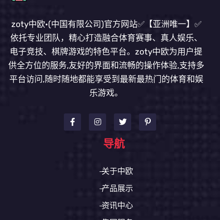
zoty中欧·(中国有限公司)官方网站✅【亚洲唯一】✅
依托专业团队，精心打造融合体育赛事、真人娱乐、
电子竞技、棋牌游戏的特色平台。zoty中欧为用户提
供全方位的服务,友好的界面和流畅的操作体验,支持多
平台访问,随时随地都能享受到最新最热门的体育和娱
乐游戏。
导航
关于中欧
产品展示
资讯中心