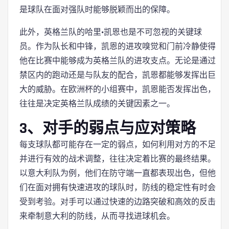
是球队在面对强队时能够脱颖而出的保障。
此外，英格兰队的哈里·凯恩也是不可忽视的关键球
员。作为队长和中锋，凯恩的进攻嗅觉和门前冷静使得
他在比赛中能够成为英格兰队的进攻支点。无论是通过
禁区内的跑动还是与队友的配合，凯恩都能够发挥出巨
大的威胁。在欧洲杯的小组赛中，凯恩能否发挥出色，
往往是决定英格兰队成绩的关键因素之一。
3、对手的弱点与应对策略
每支球队都可能存在一定的弱点，如何利用对方的不足
并进行有效的战术调整，往往决定着比赛的最终结果。
以意大利队为例，他们在防守端一直都表现出色，但他
们在面对拥有快速进攻的球队时，防线的稳定性有时会
受到考验。对手可以通过快速的边路突破和高效的反击
来牵制意大利的防线，从而寻找进球机会。