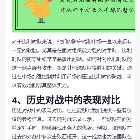
对于比利时队来说，他们的防守端和中场一直以来都有
一定的软肋。尤其是在面对组织能力强的对手时，比利
时队的防守组织常常暴露出问题。如何针对比利时队的
这一弱点展开攻击，将是其他球队取得胜利的关键。通
过在中场加强控制并利用前场的压迫比利时的防线，可
以有效地削弱其整体实力。
4、历史对战中的表现对比
历史对战中的表现对比，往往能够为我们提供一些有价
值的参考信息。过去的对战记录显示，一些球队在面对
特定对手时，能够展现出强大的优势。例如，法国队在
过去的对战中多次击败西班牙，这一成绩也为法国队在