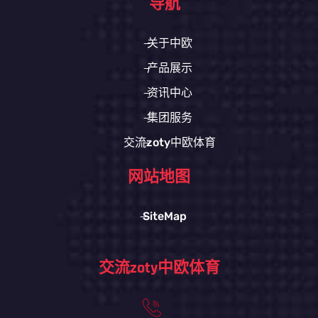
导航
关于中欧
产品展示
资讯中心
集团服务
交流zoty中欧体育
网站地图
SiteMap
交流zoty中欧体育