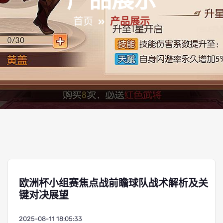
产品展示
首页
产品展示
欧洲杯小组赛焦点战前瞻球队战术解析及关
键对决展望
2025-08-11 18:05:33