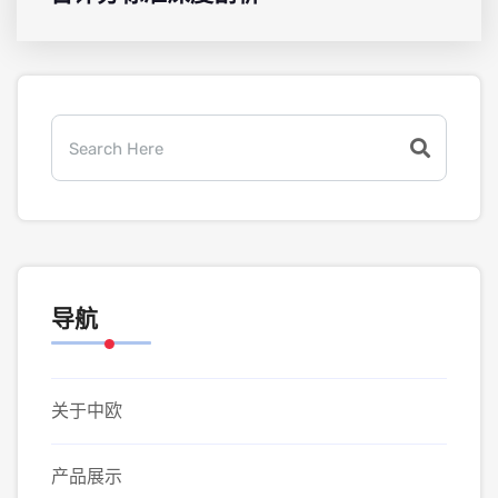
导航
关于中欧
产品展示