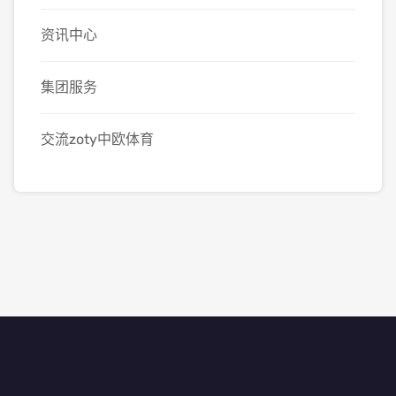
资讯中心
集团服务
交流zoty中欧体育