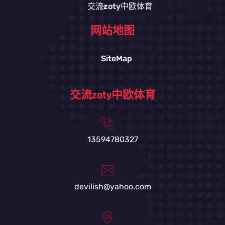
交流zoty中欧体育
网站地图
SiteMap
交流zoty中欧体育
13594780327
devilish@yahoo.com