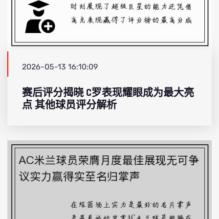
2026-05-13 16:10:09
赛后评分揭晓 C罗表现耀眼成为最大亮
点 其他球员评分解析