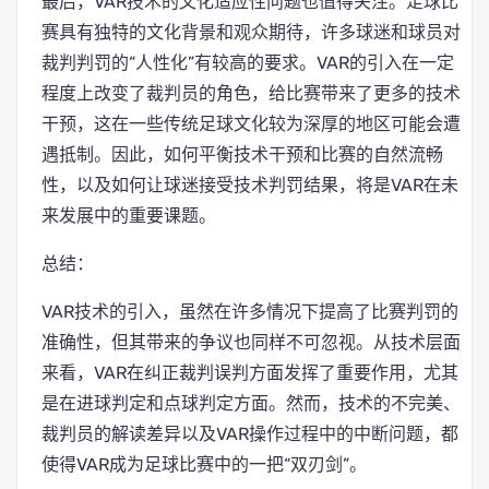
最后，VAR技术的文化适应性问题也值得关注。足球比
赛具有独特的文化背景和观众期待，许多球迷和球员对
裁判判罚的“人性化”有较高的要求。VAR的引入在一定
程度上改变了裁判员的角色，给比赛带来了更多的技术
干预，这在一些传统足球文化较为深厚的地区可能会遭
遇抵制。因此，如何平衡技术干预和比赛的自然流畅
性，以及如何让球迷接受技术判罚结果，将是VAR在未
来发展中的重要课题。
总结：
VAR技术的引入，虽然在许多情况下提高了比赛判罚的
准确性，但其带来的争议也同样不可忽视。从技术层面
来看，VAR在纠正裁判误判方面发挥了重要作用，尤其
是在进球判定和点球判定方面。然而，技术的不完美、
裁判员的解读差异以及VAR操作过程中的中断问题，都
使得VAR成为足球比赛中的一把“双刃剑”。