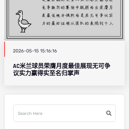
2026-05-15 15:16:16
AC米兰球员荣膺月度最佳展现无可争
议实力赢得实至名归掌声