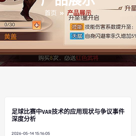
产品展示
首页
产品展示
足球比赛中VAR技术的应用现状与争议事件
深度分析
2026-05-14 15:16:05