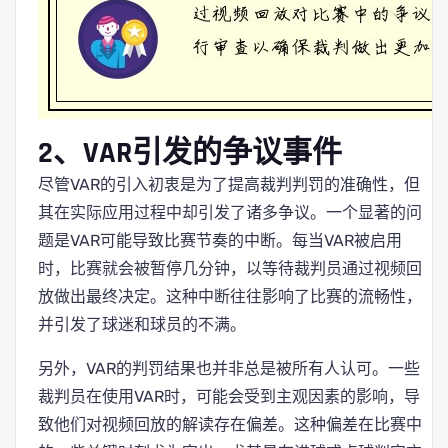
2、VAR引发的争议事件
尽管VAR的引入初衷是为了提高裁判判罚的准确性，但
其在实际应用过程中却引发了诸多争议。一个显著的问
题是VAR可能导致比赛节奏的中断。每当VAR被启用
时，比赛就会被暂停几分钟，以等待裁判员通过视频回
放做出最终决定。这种中断往往影响了比赛的流畅性，
并引发了球迷和球员的不满。
另外，VAR的判罚结果也并非总是被所有人认可。一些
裁判员在使用VAR时，可能会受到主观因素的影响，导
致他们对视频回放的解读存在偏差。这种偏差在比赛中