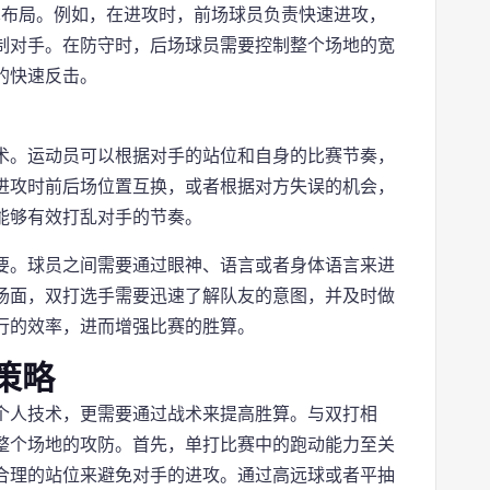
战术布局。例如，在进攻时，前场球员负责快速进攻，
制对手。在防守时，后场球员需要控制整个场地的宽
的快速反击。
术。运动员可以根据对手的站位和自身的比赛节奏，
进攻时前后场位置互换，或者根据对方失误的机会，
能够有效打乱对手的节奏。
要。球员之间需要通过眼神、语言或者身体语言来进
场面，双打选手需要迅速了解队友的意图，并及时做
行的效率，进而增强比赛的胜算。
策略
个人技术，更需要通过战术来提高胜算。与双打相
整个场地的攻防。首先，单打比赛中的跑动能力至关
合理的站位来避免对手的进攻。通过高远球或者平抽