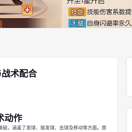
与战术配合
术动作
基础，涵盖了发球、接发球、击球及移动等方面。首