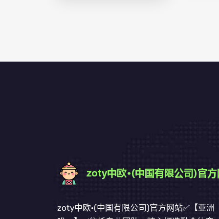
zoty中欧·(中国有限公司)官方网站✅【亚洲