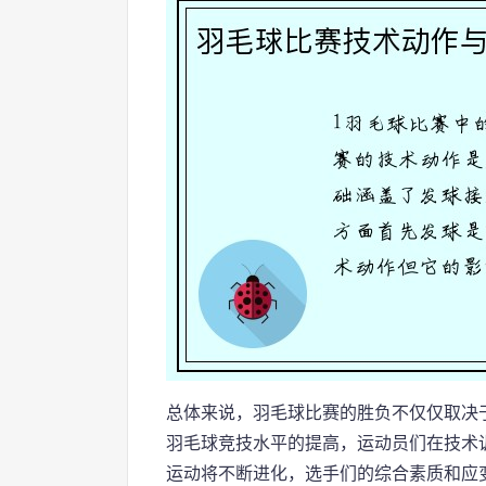
总体来说，羽毛球比赛的胜负不仅仅取决
羽毛球竞技水平的提高，运动员们在技术
运动将不断进化，选手们的综合素质和应