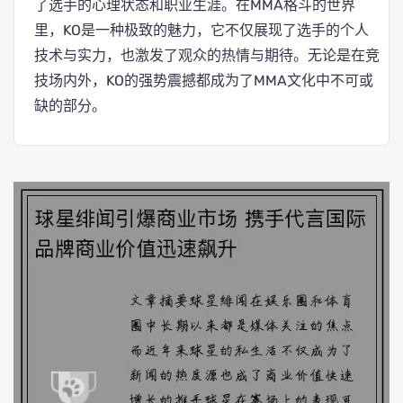
了选手的心理状态和职业生涯。在MMA格斗的世界
里，KO是一种极致的魅力，它不仅展现了选手的个人
技术与实力，也激发了观众的热情与期待。无论是在竞
技场内外，KO的强势震撼都成为了MMA文化中不可或
缺的部分。