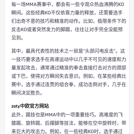
每一场MMA赛事中，都会有一些令观众热血沸腾的KO
瞬间。这些经典KO不仅依靠力量的释放，还需要选手
们出奇不意的技巧和精准的动作。比如，极限条件下的
反击KO或者突然发力的脚踢，往往让对手完全没能预
见到。
其中，最具代表性的技术之一就是“头部闪电反击”。这
一技巧要求选手在高速运动中以几乎不可见的速度和力
量发起攻击，通常通过精准的拳击直接打击对方的颈部
或下巴，使得对方瞬间失去意识。例如，在某些经典比
赛中，选手通过连贯的组合拳，成功击倒对手，几乎在
瞬间决定胜负。
zoty中欧官方网站
此外，踢技也是MMA中的一项重要技巧。高难度的飞
膝踢、旋转踢、后摆腿等技法，能够在空中旋转时，带
来巨大的攻击力。例如，在一些经典KO时，选手通过