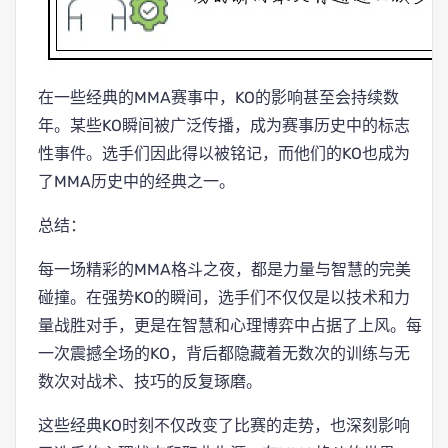
在一些经典的MMA赛事中，KO的影响甚至会持续数
年。某些KO瞬间被广泛传播，成为赛事历史中的标志
性事件。选手们因此得以被铭记，而他们的KO也成为
了MMA历史中的经典之一。
总结：
每一场精彩的MMA格斗之夜，都是力量与智慧的完美
碰撞。在强势KO的瞬间，选手们不仅仅是以技术和力
量战胜对手，更是在智慧和心理博弈中占据了上风。每
一次震撼全场的KO，背后都隐藏着无数次的训练与无
数次对战术、技巧的反复琢磨。
这些经典KO时刻不仅改变了比赛的走势，也深刻影响