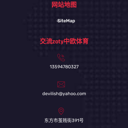
网站地图
SiteMap
交流zoty中欧体育
13594780327
devilish@yahoo.com
东方市茧贱街391号