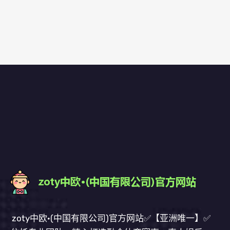
zoty中欧·(中国有限公司)官方网站✅【亚洲唯一】✅