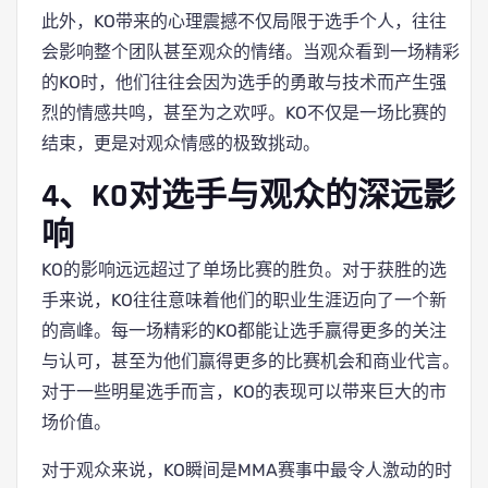
此外，KO带来的心理震撼不仅局限于选手个人，往往
会影响整个团队甚至观众的情绪。当观众看到一场精彩
的KO时，他们往往会因为选手的勇敢与技术而产生强
烈的情感共鸣，甚至为之欢呼。KO不仅是一场比赛的
结束，更是对观众情感的极致挑动。
4、KO对选手与观众的深远影
响
KO的影响远远超过了单场比赛的胜负。对于获胜的选
手来说，KO往往意味着他们的职业生涯迈向了一个新
的高峰。每一场精彩的KO都能让选手赢得更多的关注
与认可，甚至为他们赢得更多的比赛机会和商业代言。
对于一些明星选手而言，KO的表现可以带来巨大的市
场价值。
对于观众来说，KO瞬间是MMA赛事中最令人激动的时