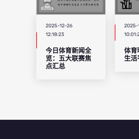
2025-12-26
2025-
12:18:23
10:01:
今日体育新闻全
体育
览：五大联赛焦
生活
点汇总