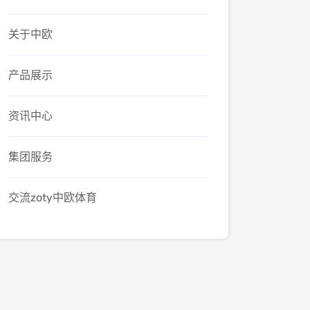
关于中欧
产品展示
资讯中心
集团服务
交流zoty中欧体育