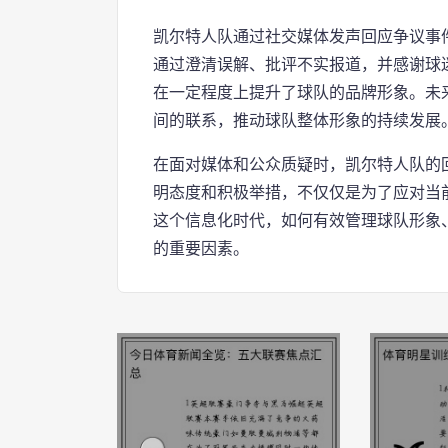
凯尔特人队通过社交媒体发声回应争议事
通过澄清误解、批评不实报道，并感谢球
在一定程度上提升了球队的品牌形象。未
间的联系，推动球队整体形象的持续发展
在面对媒体和公众质疑时，凯尔特人队的
明态度和积极举措，不仅仅是为了应对当
这个信息化时代，如何有效管理球队形象
的重要因素。