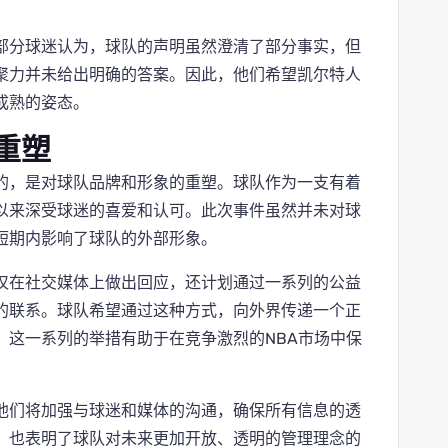
部分球迷认为，球队的声明虽然澄清了部分事实，但
聚力并未给出明确的答案。因此，他们希望凯尔特人
成熟的姿态。
重塑
的，是对球队品牌和形象的重塑。球队作为一支有着
以来深受球迷的喜爱和认可。此次事件虽然并未对球
短期内影响了球队的外部形象。
仅在社交媒体上做出回应，还计划通过一系列的公益
的联系。球队希望通过这种方式，向外界传递一个正
，这一系列的举措有助于在竞争激烈的NBA市场中保
他们将加强与球迷和媒体的沟通，确保所有信息的透
，也表明了球队对未来更加开放、透明的管理理念的