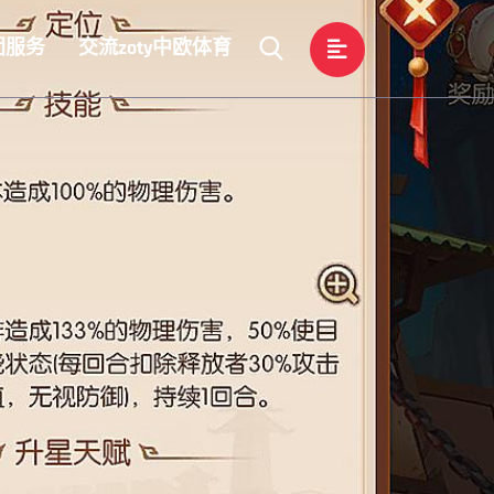
团服务
交流zoty中欧体育