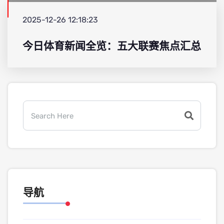
2025-12-26 12:18:23
今日体育新闻全览：五大联赛焦点汇总
导航