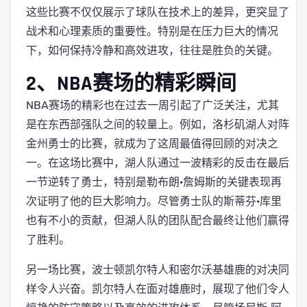
这些比赛不仅仅展示了球队在技术上的差异，更突显了
战术和心理素质的重要性。特别是在压力巨大的情况
下，如何保持冷静和高效进攻，往往是胜负的关键。
2、NBA赛场的精彩瞬间
NBA赛场的精彩也在过去一周引起了广泛关注，尤其
是在东西部强队之间的较量上。例如，洛杉矶湖人对阵
金州勇士的比赛，就成为了这周最值得回顾的对决之
一。在这场比赛中，湖人队通过一波精彩的反击在最后
一节逆转了勇士，特别是勒布朗·詹姆斯的关键表现再
次证明了他的巨大影响力。尽管勇士队的斯蒂芬·库里
也有不小的贡献，但湖人队的团队配合最终让他们赢得
了胜利。
另一场比赛，波士顿凯尔特人和密尔沃基雄鹿的对决同
样令人兴奋。凯尔特人在面对雄鹿时，展现了他们令人