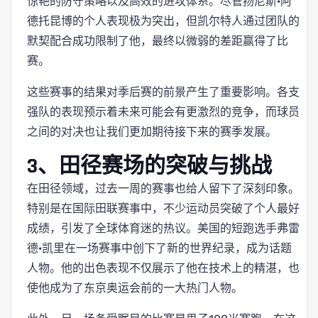
惊艳的防守策略以及高效的进攻体系。尽管扬尼斯·阿
德托昆博的个人表现极为突出，但凯尔特人通过团队的
默契配合成功限制了他，最终以微弱的差距赢得了比
赛。
这些赛事的结果对季后赛的前景产生了重要影响。各支
强队的表现预示着未来可能会有更激烈的竞争，而球员
之间的对决也让我们更加期待接下来的赛季发展。
3、田径赛场的突破与挑战
在田径领域，过去一周的赛事也给人留下了深刻印象。
特别是在国际田联赛事中，不少运动员突破了个人最好
成绩，引发了全球体育迷的热议。美国的短跑选手弗雷
德·凯里在一场赛事中创下了新的世界纪录，成为话题
人物。他的出色表现不仅展示了他在技术上的精湛，也
使他成为了东京奥运会前的一大热门人物。