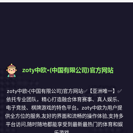
zoty中欧·(中国有限公司)官方网站✅【亚洲唯一】✅
依托专业团队，精心打造融合体育赛事、真人娱乐、
电子竞技、棋牌游戏的特色平台。zoty中欧为用户提
供全方位的服务,友好的界面和流畅的操作体验,支持多
平台访问,随时随地都能享受到最新最热门的体育和娱
乐游戏。