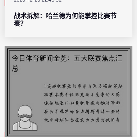
战术拆解：哈兰德为何能掌控比赛节
奏？