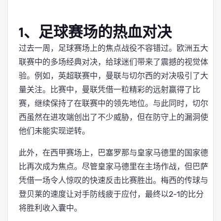
1、足球赛场的热血对决
过去一周，足球赛场上的焦点战役不容错过。欧洲五大
联赛中的多场经典对决，给球迷们带来了震撼的视觉体
验。例如，英超联赛中，曼联与切尔西的对决吸引了大
量关注。比赛中，曼联凭借一粒精彩的远射赢得了比
赛，继续保持了在联赛中的领先地位。与此同时，切尔
西虽然在进攻端创出了不少威胁，但在防守上的漏洞使
他们未能实现逆转。
此外，在西甲赛场上，巴塞罗那与皇家马德里的国家德
比再次成为焦点。尽管皇家马德里在主场作战，但巴萨
凭借一场令人惊叹的快速反击比赛胜出。梅西的传球与
登贝莱的速度让对手防线疲于应付，最终以2-1的比分
将胜利收入囊中。