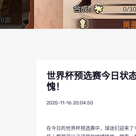
世界杯预选赛今日状
愧！
2025-11-16 20:04:50
在今日的世界杯预选赛中，球迷们迎来了