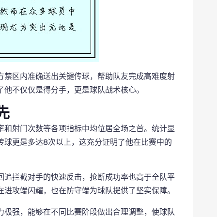
方禁区内准确送出关键传球，帮助队友完成高难度射
了他不仅仅是得分手，更是球队战术核心。
先
率和射门次数等各项指标中均位居全场之首。统计显
传球更是多达8次以上，这充分证明了他在比赛中的
回追拦截对手的快速反击，抢断成功率也高于全队平
在进攻端闪耀，也在防守端为球队提供了坚实保障。
力极强，能够在不同比赛阶段做出合理调整，使球队