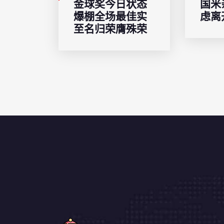
金球奖今日状态
国米
爆棚全场最佳实
虑离
至名归荣膺殊荣