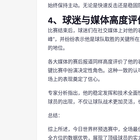
始终保持主动。无论是快速反击还是稳固
4、球迷与媒体高度评
比赛结束后，球迷们在社交媒体上对他的表
峰”，并纷纷表示他是球队取胜的关键所
的地位。
各大媒体的赛后报道同样高度评价了他的
键比赛中扮演决定性角色。这种一致的认
场上的表现奠定了信心。
专家分析指出，他的稳定发挥和技术全面
球员的出现，不仅让球队战术更加灵活，
总结：
综上所述，今日世界杯预选赛中，全场最
全方位的数据优势，展现了顶级球员的实