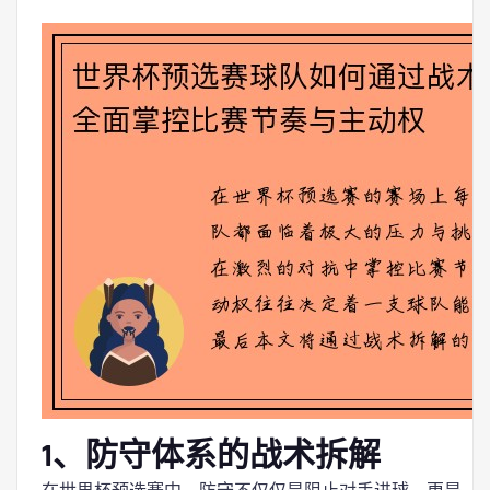
1、防守体系的战术拆解