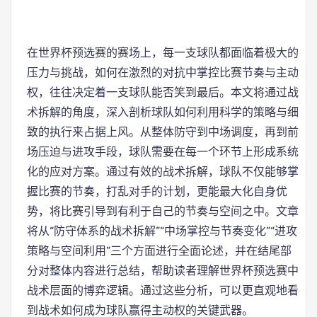
在世界杯预选赛的赛场上，每一支球队都面临着极大的
压力与挑战，如何在激烈的对抗中掌控比赛节奏与主动
权，往往决定着一支球队能否笑到最后。本文将通过战
术拆解的角度，深入剖析球队如何利用科学的策略与细
致的执行来占据上风。从整体防守到中场调度，再到前
场压迫与进攻手段，球队需要在每一个环节上形成系统
化的应对方案。通过有效的战术拆解，球队不仅能够掌
握比赛的节奏，打乱对手的计划，更能最大化自身优
势，将比赛引导到有利于自己的节奏与空间之中。文章
将从“防守体系的战术拆解”“中场掌控与节奏变化”“进攻
策略与空间利用”三个方面进行全面论述，并在结尾部
分对整体内容进行总结，帮助读者理解世界杯预选赛中
战术层面的博弈逻辑。通过这些分析，可以更直观地看
到战术如何成为球队赢得主动权的关键武器。