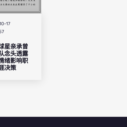
10-17
57
球星亲承曾
队念头透露
情绪影响职
涯决策