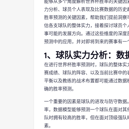
能够从多个角度解析世界杯胜率的关键因
力分析、球员个人表现及比赛数据的历史
胜率预测的关键因素，帮助我们提前洞察
估各支球队的整体实力，接着探讨球员个
事可能的发展方向。通过这些维度的深度
预测中的应用，并对即将到来的赛事有一
1、球队实力分析：数
在进行世界杯胜率预测时，球队的整体实
赛成绩、球队的阵容、以及当前比赛中的
平衡以及教练的战术布置都可能通过数据
确的胜率预测。
一个重要的因素是球队的进攻与防守数据
率，数据模型能够预测一个球队在面对其
队时拥有较高的胜率，但在面对顶级强队
素。