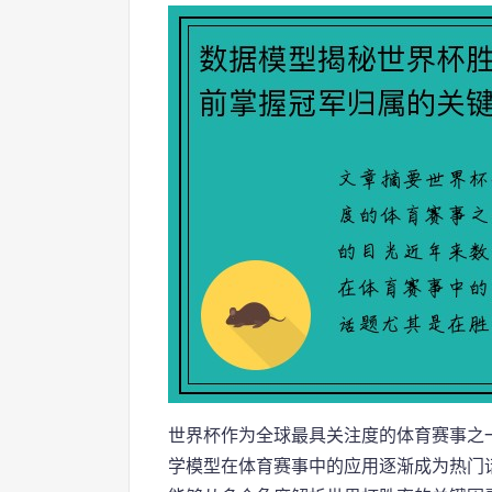
世界杯作为全球最具关注度的体育赛事之
学模型在体育赛事中的应用逐渐成为热门