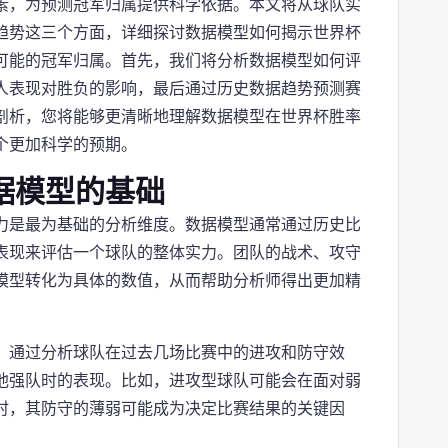
素，为预测冠军归属提供科学依据。本文将从球队实
趋势这三个方面，详细探讨数据模型如何揭示世界杯
可能的冠军归属。首先，我们将分析数据模型如何评
人表现对胜负的影响，最后通过历史数据趋势预测赛
剖析，您将能够更清晰地理解数据模型在世界杯胜率
个更加科学的预期。
据模型的基础
力是最为基础的分析维度。数据模型通常通过历史比
表现来评估一个球队的整体实力。团队的战术、攻守
模型转化为具体的数值，从而帮助分析师得出更加精
。通过分析球队在过去几场比赛中的进攻和防守效
他强队时的表现。比如，进攻型球队可能会在面对弱
时，其防守的薄弱可能成为决定比赛结果的关键因