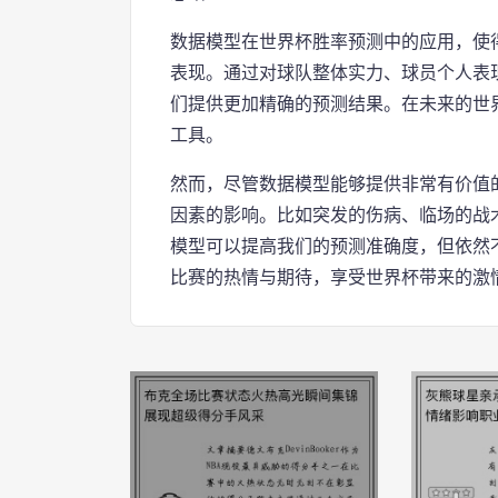
数据模型在世界杯胜率预测中的应用，使
表现。通过对球队整体实力、球员个人表
们提供更加精确的预测结果。在未来的世
工具。
然而，尽管数据模型能够提供非常有价值
因素的影响。比如突发的伤病、临场的战
模型可以提高我们的预测准确度，但依然
比赛的热情与期待，享受世界杯带来的激