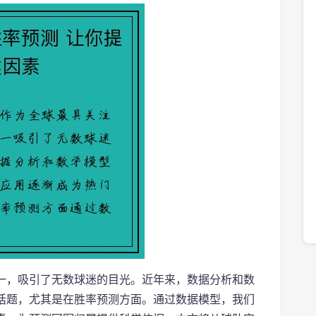
一，吸引了无数球迷的目光。近年来，数据分析和数
话题，尤其是在胜率预测方面。通过数据模型，我们