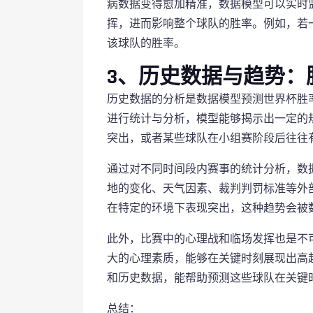
病数据变得愈加精准，数据模型可以实时
挥，进而影响整个球队的胜率。例如，若
该球队的胜率。
3、历史数据与趋势：
历史数据的分析是数据模型预测世界杯胜
进行统计与分析，模型能够揭示出一定的
突出，或者某些球队在小组赛阶段后往往
通过对不同时间段内赛事的统计分析，数
地的变化、天气因素、裁判判罚标准等外
在特定的环境下表现突出，这种趋势会被
此外，比赛中的心理战和临场发挥也是不
大的心理素质，能够在关键时刻展现出高
和历史数据，能帮助预测这些球队在关键
总结：