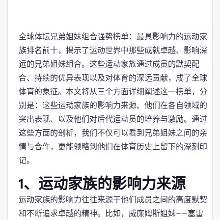
全球体坛兄弟姐妹组合强势榜单：最具影响力的运动家
族排名前十，揭示了运动世界中那些成就卓越、影响深
远的兄弟姐妹组合。这些运动家族通过成员的默契配
合、持续的优异表现以及对体育的深远贡献，成了全球
体育的象征。本文将从三个方面详细阐述这一榜单，分
别是：这些运动家族的影响力来源、他们在各自领域的
突出表现、以及他们对后代运动员的培养与激励。通过
这些方面的剖析，我们不仅可以看到兄弟姐妹之间的亲
情与合作，更能领略到他们在体育历史上留下的深刻印
记。
1、运动家族的影响力来源
运动家族的影响力往往来源于他们成员之间的高度默契
和不断追求卓越的精神。比如，威廉姆斯姐妹——塞雷