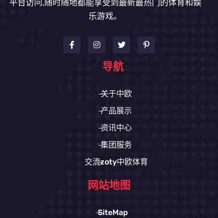
平台访问,随时随地都能享受到最新最热门的体育和娱
乐游戏。
导航
关于中欧
产品展示
资讯中心
集团服务
交流zoty中欧体育
网站地图
SiteMap