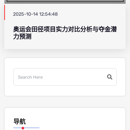
2025-10-14 12:54:48
奥运会田径项目实力对比分析与夺金潜
力预测
导航