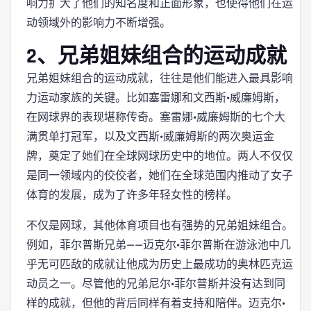
响力扩大了他们的知名度和正面形象，也使得他们在运
动领域外的影响力不断增强。
2、兄弟姐妹组合的运动成就
兄弟姐妹组合的运动成就，往往是他们能进入最具影响
力运动家族的关键。比如塞雷娜和文西斯·威廉姆斯，
在网球界的表现堪称传奇。塞雷娜·威廉姆斯的七个大
满贯单打冠军，以及文西斯·威廉姆斯的两次奥运金
牌，奠定了她们在全球网球历史中的地位。两人不仅仅
是同一领域内的佼佼者，她们在全球范围内推动了女子
体育的发展，成为了许多年轻女性的榜样。
不仅是网球，其他体育项目也有强势的兄弟姐妹组合。
例如，菲尔普斯兄弟——迈克尔·菲尔普斯在游泳池中几
乎无可匹敌的成就让他成为历史上最成功的奥林匹克运
动员之一。尽管他的兄弟尼尔·菲尔普斯并没有达到同
样的成就，但他的背后同样有着支持和陪伴。迈克尔·