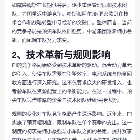
如威廉姆斯在长期低谷后，逐步重建管理层和技术团
队，力图重返中游竞争。哈斯和阿尔法·罗密欧则在技
术合作和战略转型中寻找新的突破口。整体而言，当前
的竞争格局是顶尖车队依旧强势，中游集团逐渐缩小差
距，而尾端车队努力求变。
2、技术革新与规则影响
F1的竞争格局始终受到技术革新的驱动。混合动力单元
的引入，使得车队需要在引擎效率、电池系统与能量回
收方面进行深入研究。这不仅要求庞大的研发投入，也
考验车队在资源配置上的平衡能力。在这一过程中，顶
尖车队凭借雄厚的资金与技术团队继续保持优势。
规则的变化对车队竞争格局产生深远影响。近年来，F1
实施了预算帽制度，限制车队在单个赛季的支出。这一
制度的初衷是缩小豪强与小车队之间的差距，提升赛事