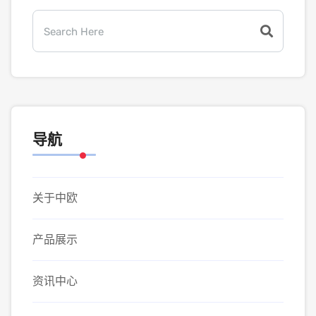
导航
关于中欧
产品展示
资讯中心