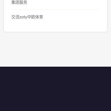
集团服务
交流zoty中欧体育