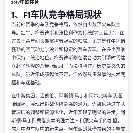
zoty中欧体育
1、F1车队竞争格局现状
当前F1赛季的车队竞争格局，依然由少数顶尖车队主
导。红牛、梅赛德斯和法拉利作为传统的“三巨头”，在
过去十余年间长期掌控着冠军的归属。尤其是红牛凭借
强劲的空气动力学设计和稳定的赛车表现，在多个赛季
中保持了统治地位。梅赛德斯则在混合动力引擎时代建
立起了辉煌的八连冠纪录，而法拉利作为历史最悠久的
车队，虽近年成绩起伏不定，但依然具备深厚的技术底
蕴和车迷基础。
在中游集团，迈凯伦、阿斯顿·马丁和阿尔派等车队逐
渐崛起，展现出挑战传统豪强的潜力。迈凯伦通过车队
管理层的调整和资源优化，近年实现了明显的进步。阿
斯顿·马丁则凭借资本的强力注入和顶尖车手的加盟，
成为中游车队中的新焦点。阿尔派则凭借雷诺的引擎支