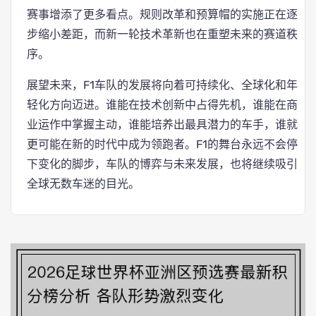
赛事增添了更多看点。规则改革和预算帽的实施正在逐
步缩小差距，而新一轮技术革新也在重塑未来的赛道秩
序。
展望未来，F1车队的发展将向着可持续化、全球化和年
轻化方向迈进。谁能在技术创新中占得先机，谁能在商
业运作中掌握主动，谁能培养出最具潜力的车手，谁就
更可能在新的时代中成为领跑者。F1的舞台永远不会停
下变化的脚步，车队的博弈与未来发展，也将继续吸引
全球无数车迷的目光。