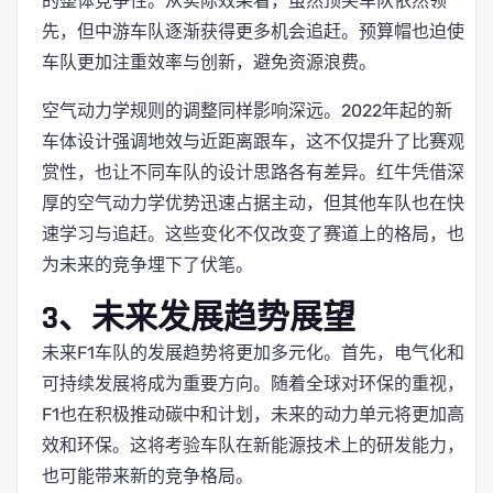
的整体竞争性。从实际效果看，虽然顶尖车队依然领
先，但中游车队逐渐获得更多机会追赶。预算帽也迫使
车队更加注重效率与创新，避免资源浪费。
空气动力学规则的调整同样影响深远。2022年起的新
车体设计强调地效与近距离跟车，这不仅提升了比赛观
赏性，也让不同车队的设计思路各有差异。红牛凭借深
厚的空气动力学优势迅速占据主动，但其他车队也在快
速学习与追赶。这些变化不仅改变了赛道上的格局，也
为未来的竞争埋下了伏笔。
3、未来发展趋势展望
未来F1车队的发展趋势将更加多元化。首先，电气化和
可持续发展将成为重要方向。随着全球对环保的重视，
F1也在积极推动碳中和计划，未来的动力单元将更加高
效和环保。这将考验车队在新能源技术上的研发能力，
也可能带来新的竞争格局。