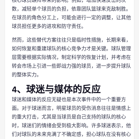
核心球员缺阵带来的影响。例如，增加快速反击的次
数，减轻单个球员的负担，依靠团队篮球来克敌制胜。
在球员的角色分工上，可能会进行一定的调整，让其他
球员担任更多的进攻和防守责任。
然而，这些替代方案往往只是临时性措施，长期来看，
如何恢复和重建球队的核心竞争力才是关键。球队管理
层需要根据实际情况，制定科学的恢复计划，并考虑在
转会市场上引进一些即战力强的球员，进一步提升球队
的整体实力。
4、球迷与媒体的反应
球迷和媒体的反应无疑也是本次事件中的一个重要方
面。对于球迷而言，明星球员的受伤消息往往是情感上
的重大打击，尤其是当球员是自己支持的球队的核心
时，球迷们的情绪会受到极大影响。许多球迷表示，他
们对球队的未来充满了不确定感，担心球队在没有核心