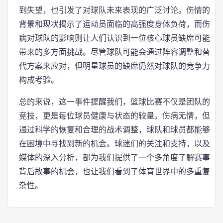
到失望，也引发了对球队未来表现的广泛讨论。伤情的
背景和现状揭示了运动员面临的高强度身体负荷，而伤
病对球队的影响则让人们认识到一位核心球员缺席可能
带来的多方面挑战。尽管球队可能会通过阵容调整和替
代方案来应对，但明星球员的缺席仍然对球队的竞争力
构成考验。
总的来说，这一事件提醒我们，篮球比赛不仅是团队的
竞技，更是每位球员健康与状态的较量。伤病无情，但
通过科学的恢复和合理的战术调整，球队和球员都能够
在困境中寻找到新的机会。球迷们的关注和支持，以及
媒体的深入分析，都为我们提供了一个多角度了解赛事
背后故事的机会，也让我们看到了体育世界中的多重复
杂性。