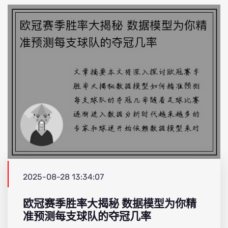
2025-08-28 13:34:07
欧冠赛季胜率大揭秘 数据模型为你精
准预测每支球队的夺冠几率