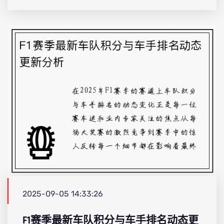
2025-09-05 14:33:26
F1赛季最新车队积分与车手排名动态更