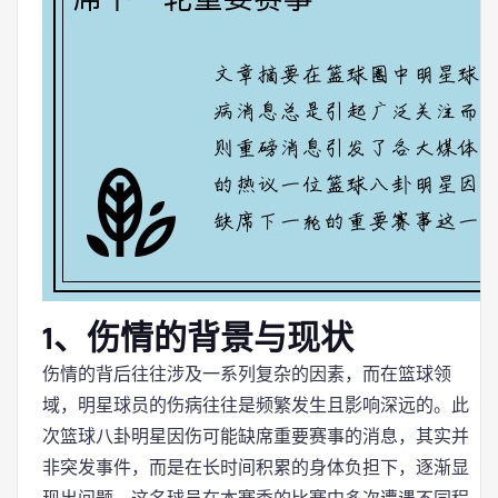
1、伤情的背景与现状
伤情的背后往往涉及一系列复杂的因素，而在篮球领
域，明星球员的伤病往往是频繁发生且影响深远的。此
次篮球八卦明星因伤可能缺席重要赛事的消息，其实并
非突发事件，而是在长时间积累的身体负担下，逐渐显