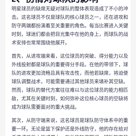
明星球员的缺席无疑对球队的整体表现造成了不小的冲
击。这名球员不仅是球队的核心球员之一，还在进攻和
防守两端都扮演着至关重要的角色。每当比赛进入关键
时刻，球迷们都会把目光集中在他的身上，而球队的战
术安排也常常围绕他展开。
首先，从进攻端来看，这位球员的突破、得分能力以及
外线投射都是球队的重要得分手段。在他的带领下，球
队的进攻更加流畅且具有攻击性，而他若缺席，将迫使
球队调整战术，可能需要通过其他球员来填补其空缺。
然而，球队的替代方案往往难以与这位球员的能力相匹
敌，尤其在关键时刻，如何弥补这位核心球员的空缺将
成为球队需要面对的重大挑战。
其次，从防守端来说，这名球员是球队防守体系中的重
要一环。无论是篮下保护还是外线防守，他的存在给对