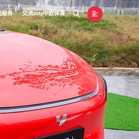
团服务
交流zoty中欧体育