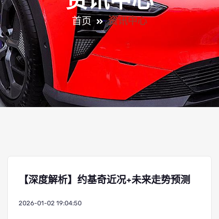
资讯中心
首页
资讯中心
【深度解析】约基奇近况+未来走势预测
2026-01-02 19:04:50