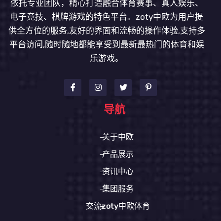
依托专业团队，精心打造融合体育赛事、真人娱乐、
电子竞技、棋牌游戏的特色平台。zoty中欧为用户提
供全方位的服务,友好的界面和流畅的操作体验,支持多
平台访问,随时随地都能享受到最新最热门的体育和娱
乐游戏。
导航
关于中欧
产品展示
资讯中心
集团服务
交流zoty中欧体育