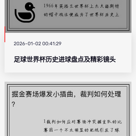
2026-01-02 00:41:29
足球世界杯历史进球盘点及精彩镜头