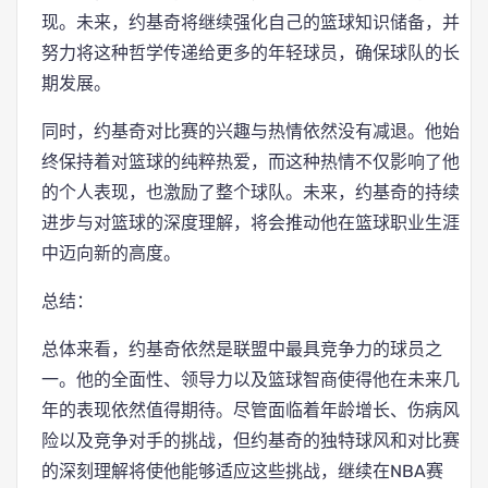
现。未来，约基奇将继续强化自己的篮球知识储备，并
努力将这种哲学传递给更多的年轻球员，确保球队的长
期发展。
同时，约基奇对比赛的兴趣与热情依然没有减退。他始
终保持着对篮球的纯粹热爱，而这种热情不仅影响了他
的个人表现，也激励了整个球队。未来，约基奇的持续
进步与对篮球的深度理解，将会推动他在篮球职业生涯
中迈向新的高度。
总结：
总体来看，约基奇依然是联盟中最具竞争力的球员之
一。他的全面性、领导力以及篮球智商使得他在未来几
年的表现依然值得期待。尽管面临着年龄增长、伤病风
险以及竞争对手的挑战，但约基奇的独特球风和对比赛
的深刻理解将使他能够适应这些挑战，继续在NBA赛