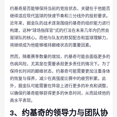
约基奇是否能够保持当前的竞技状态，关键在于他能否
继续适应现代篮球的快速节奏和三分线外的投射要求。
近年来，掘金队的战术逐渐围绕约基奇的组织能力进行
构建，这种“球场指挥官”式的打法在未来几年内仍然会
是球队的核心。而他与队友的默契配合和篮球理解力，
将继续成为他能够维持巅峰状态的重要因素。
然而，随着赛季数量的增加，约基奇可能会面临更多的
伤病风险，尤其是在需要承担更多责任的情况下。为了
保持长时间的巅峰状态，约基奇可能需要更加注重身体
的恢复与保养，减少在高强度比赛中的疲劳积累。此
外，掘金队可能需要在阵容上进行更多的补充和调整，
以确保约基奇能够获得更多的休息时间，从而延续他的
高水平表现。
3、约基奇的领导力与团队协