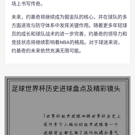
场上书写传奇。
未来，约基奇将继续成为掘金队的核心，并在球队的多
方面进攻与防守体系中发挥关键作用。随着更多年轻球
员的成长和球队战术的进一步完善，约基奇的领导力和
竞技状态将继续影响着NBA的格局。对于球迷来说，
约基奇的未来依然充满无限可能。