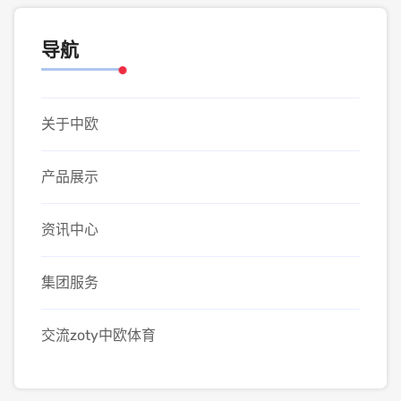
导航
关于中欧
产品展示
资讯中心
集团服务
交流zoty中欧体育