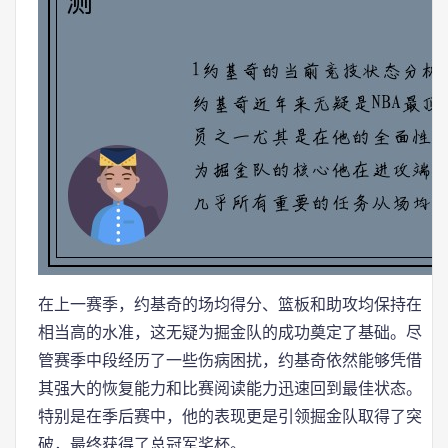
在上一赛季，约基奇的场均得分、篮板和助攻均保持在
相当高的水准，这无疑为掘金队的成功奠定了基础。尽
管赛季中段经历了一些伤病困扰，约基奇依然能够凭借
其强大的恢复能力和比赛阅读能力迅速回到最佳状态。
特别是在季后赛中，他的表现更是引领掘金队取得了突
破，最终获得了总冠军奖杯。