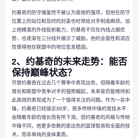
约基奇的防守端虽然不被认为是他的强项，但他在防守
位置上的站位和及时的封盖也时常给对手制造麻烦。加
上他精准的外线投射能力，约基奇不仅在内线占据优
势，也逐渐在三分线外展示了威胁。他的全面性和适应
性使得他在联盟中的地位愈发稳固。
2、约基奇的未来走势：能否
保持巅峰状态？
尽管约基奇在过去几个赛季中表现出色，但随着年龄的
增长和联盟中竞争对手的强势崛起，未来是否能维持如
此高效的表现成为了一个值得关注的问题。作为一名中
锋，约基奇已经接近30岁，很多传统中锋的竞技水平
会随着年龄的增长而有所下滑。但约基奇的风格与传统
中锋不同，他更多依赖的是出色的篮球智商和全面的技
术，而非单纯的身体素质。