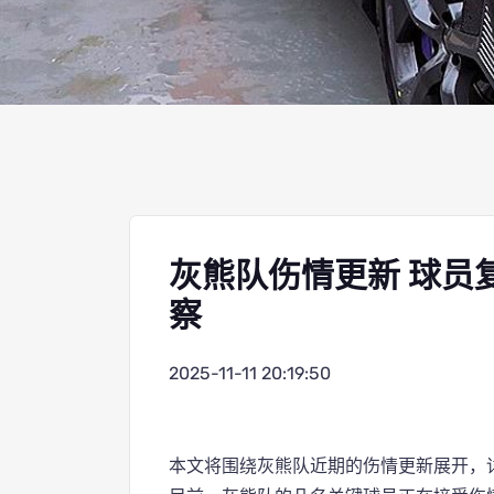
灰熊队伤情更新 球员
察
2025-11-11 20:19:50
本文将围绕灰熊队近期的伤情更新展开，