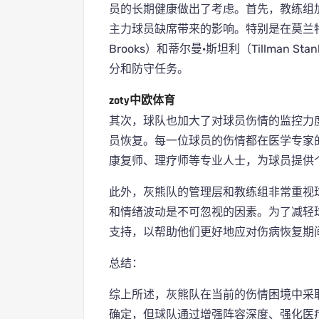
员的长期健康做出了考虑。首先，教练组
主力球员缺席带来的影响。特别是在莫兰特缺
Brooks）和蒂尔曼·斯坦利（Tillman
分和防守任务。
zoty中欧体育
其次，球队也加大了对球员伤情的监控力
员恢复。每一位球员的伤情都在医学专家
康复师、理疗师等专业人士，为球员提供
此外，灰熊队的管理层和教练组非常重视
和情绪波动是不可忽视的因素。为了减轻
支持，以帮助他们更好地应对伤病恢复期
总结：
综上所述，灰熊队在当前的伤情困境中采
确定，但球队通过增强阵容深度、强化医