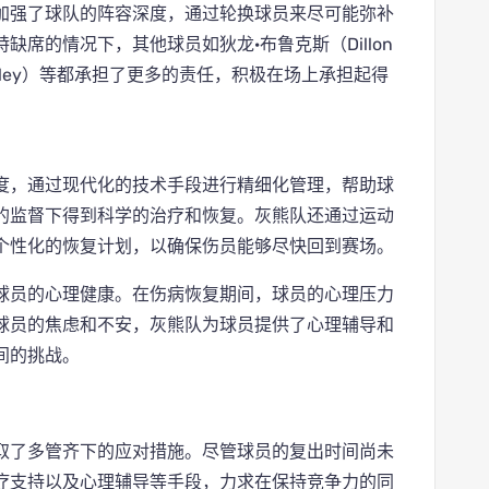
加强了球队的阵容深度，通过轮换球员来尽可能弥补
席的情况下，其他球员如狄龙·布鲁克斯（Dillon
 Stanley）等都承担了更多的责任，积极在场上承担起得
度，通过现代化的技术手段进行精细化管理，帮助球
的监督下得到科学的治疗和恢复。灰熊队还通过运动
个性化的恢复计划，以确保伤员能够尽快回到赛场。
球员的心理健康。在伤病恢复期间，球员的心理压力
球员的焦虑和不安，灰熊队为球员提供了心理辅导和
间的挑战。
取了多管齐下的应对措施。尽管球员的复出时间尚未
疗支持以及心理辅导等手段，力求在保持竞争力的同