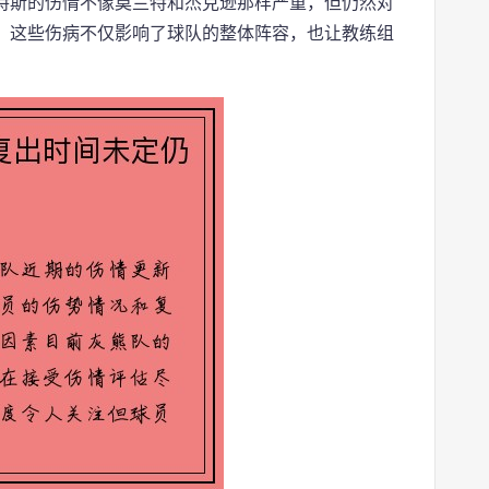
特斯的伤情不像莫兰特和杰克逊那样严重，但仍然对
。这些伤病不仅影响了球队的整体阵容，也让教练组