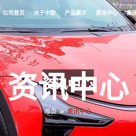
公司首页
关于中欧
产品展示
资讯中心
集
资讯中心
首页
资讯中心