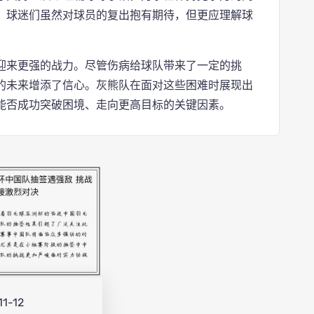
。球迷们虽然对球员的复出抱有期待，但更应理解球
迎来更强的战力。尽管伤病给球队带来了一定的挑
的未来增添了信心。灰熊队在面对这些困难时展现出
能否成功突破困境、走向更高目标的关键因素。
11-12