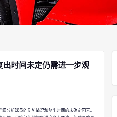
复出时间未定仍需进一步观
详细分析球员的伤势情况和复出时间的未确定因素。