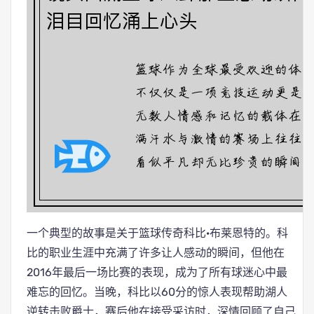
一个典型的故事是关于篮球传奇科比·布莱恩特的。科
比的职业生涯中充满了许多让人感动的瞬间，但他在
2016年最后一场比赛的表现，成为了所有球迷心中最
难忘的回忆。当晚，科比以60分的惊人表现帮助湖人
逆转击败爵士，赛后他在接受采访时，深情回顾了自己