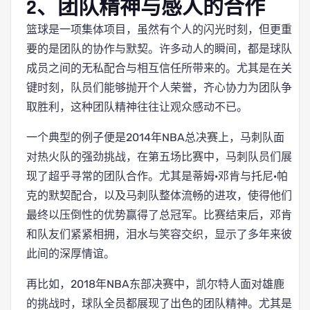
2、团队精神与感人的合作
篮球是一项集体项目，虽然有个人的闪光时刻，但更重
要的是团队的协作与默契。许多动人的瞬间，都是球队
成员之间的无私配合与相互信任所带来的。尤其是在关
键时刻，队员们能够抛开个人荣誉，齐心协力为团队争
取胜利，这种团队精神往往让观众感动不已。
一个典型的例子便是2014年NBA总决赛上，马刺队面
对热火队的强劲挑战，在第五场比赛中，马刺队员们展
现了超乎寻常的团队合作。尤其是蒂姆·邓肯与托尼·帕
克的默契配合，以及马刺队整体流畅的进攻，使得他们
最终以压倒性的优势赢得了总冠军。比赛结束后，邓肯
和队友们紧紧相拥，泪水与笑容交织，显示了多年来彼
此间的深厚情谊。
再比如，2018年NBA东部决赛中，凯尔特人面对雄鹿
的挑战时，球队全员都展现了出色的团队精神。尤其是