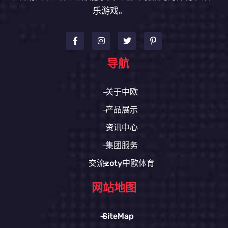
乐游戏。
导航
关于中欧
产品展示
资讯中心
集团服务
交流zoty中欧体育
网站地图
SiteMap