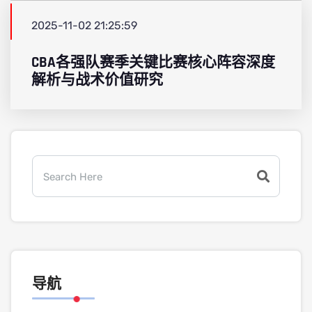
2025-11-02 21:25:59
CBA各强队赛季关键比赛核心阵容深度
解析与战术价值研究
导航