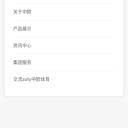
关于中欧
产品展示
资讯中心
集团服务
交流zoty中欧体育