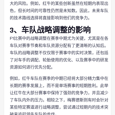
大的风险。例如，红牛的某些创新虽然在短期内表现出
色，但长时间的可靠性仍然是未知数。因此，未来车队
的技术路线选择将直接影响到他们的竞争力。
3、车队战略调整的影响
F1比赛中的战略调整在赛季中期尤为关键，尤其是在各
车队对赛季节奏和车队资源分配有了更清晰的认知后。
车队的战略调整不仅仅限于赛事中的实时决策，还包括
了对车手的调配、轮胎使用的优化、以及赛季中的研发
资源如何进行优先分配。
例如，红牛车队在赛季的中期已经将大部分精力集中在
长期的赛季发展上，而不是单场赛事的短期胜利。此举
让红牛在大部分赛事中保持了强劲的竞争力，并且减少
了车队内外的压力。相较之下，梅赛德斯则有时会针对
某些特定赛道进行战略调整，尝试通过短期内的技术突
破来追赶领先车队的步伐。