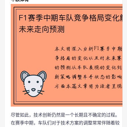
尽管如此，技术创新仍然是一个长期且不确定的过程。
在赛季中期，车队们对于技术方案的调整常常伴随着较