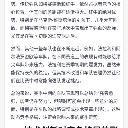
势。传统强队如梅赛德斯和红牛，依然占据着竞争的核
心位置，但其间的差距却在逐渐拉大。红牛的绝对优
势，特别是在马克斯·维斯塔潘的引领下，几乎无可匹
敌，而梅赛德斯则在某些场次中表现出了强劲的反弹，
尤其是在赛季初期的适应期之后。
然而，其他一些车队也在不断追赶。例如，法拉利和阿
尔法罗密欧等车队，在不同赛道上的表现有时能够给顶
尖车队带来压力。法拉利在赛季初期的爆发力，虽然未
能保持长久的稳定，但其技术改进和车队管理仍然让他
们在比赛中时常能向强队发起挑战。
总的来说，赛季中期的车队表现可以总结为“强者愈
强，弱者仍在努力”，但随时可能会出现一些意外的局
面，特别是在车队的战略调整或技术变革出现时。这种
动态竞争格局，注定会影响未来的赛季走势。