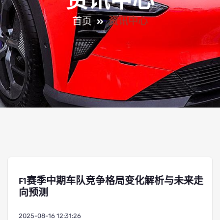
资讯中心
首页
资讯中心
F1赛季中期车队竞争格局变化解析与未来走
向预测
2025-08-16 12:31:26