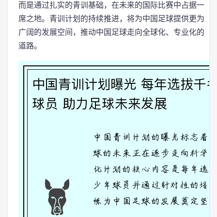
而是通过扎实的青训基础，在未来的国际比赛中占据一
席之地。青训计划的持续推进，将为中国足球提供更为
广阔的发展空间，推动中国足球走向全球化、专业化的
道路。