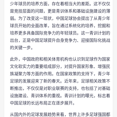
少年球员的培养方面，存在着相当大的差距。这不仅仅
是竞技层面的问题，更是青训体系和基础设施建设的薄
弱。为了改变这一现状，中国足球协会提出了从青少年
球员开始的全面改革，旨在通过系统化的培养，挖掘和
培养更多具备国际竞争力的年轻球员。这一青训计划的
出台，正是中国足球提升自身竞争力、迎接国际化挑战
的关键一步。
此外，中国政府和相关体育机构也认识到足球作为国家
文化软实力的重要组成部分，对提升国家形象、增强民
族凝聚力等方面的作用。在国家政策的支持下，青少年
足球的发展迎来了新的春天。近年来，足球相关政策不
断推出，不仅仅是对职业联赛的支持，也包括了对基础
设施建设、青训体系的重视。青训计划的曝光，标志着
中国足球的长远布局正在逐步展开。
从国内外的足球发展趋势来看，世界上许多足球强国都