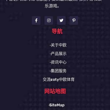
乐游戏。
导航
关于中欧
产品展示
资讯中心
集团服务
交流zoty中欧体育
网站地图
SiteMap