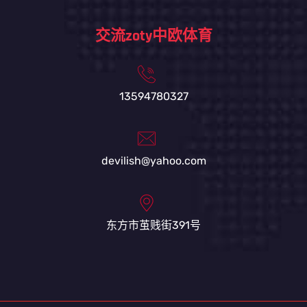
交流zoty中欧体育
13594780327
devilish@yahoo.com
东方市茧贱街391号