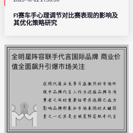
F1赛车手心理调节对比赛表现的影响及
其优化策略研究