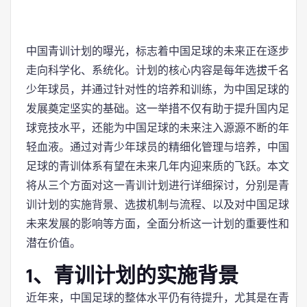
中国青训计划的曝光，标志着中国足球的未来正在逐步
走向科学化、系统化。计划的核心内容是每年选拔千名
少年球员，并通过针对性的培养和训练，为中国足球的
发展奠定坚实的基础。这一举措不仅有助于提升国内足
球竞技水平，还能为中国足球的未来注入源源不断的年
轻血液。通过对青少年球员的精细化管理与培养，中国
足球的青训体系有望在未来几年内迎来质的飞跃。本文
将从三个方面对这一青训计划进行详细探讨，分别是青
训计划的实施背景、选拔机制与流程、以及对中国足球
未来发展的影响等方面，全面分析这一计划的重要性和
潜在价值。
1、青训计划的实施背景
近年来，中国足球的整体水平仍有待提升，尤其是在青