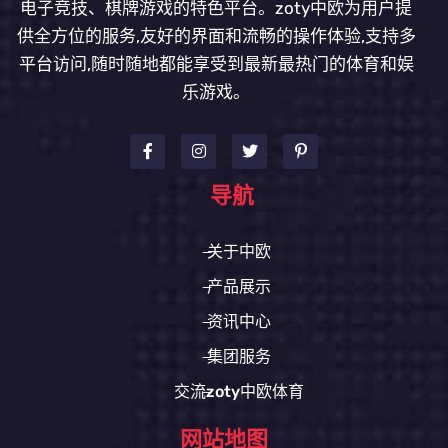
电子竞技、棋牌游戏的特色平台。zoty中欧为用户提
供全方位的服务,友好的界面和流畅的操作体验,支持多
平台访问,随时随地都能享受到最新最热门的体育和娱
乐游戏。
导航
关于中欧
产品展示
资讯中心
集团服务
交流zoty中欧体育
网站地图