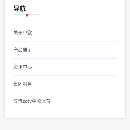
导航
关于中欧
产品展示
资讯中心
集团服务
交流zoty中欧体育